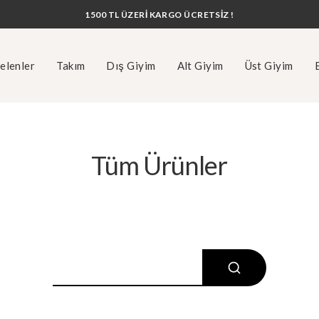
1500 TL ÜZERİ KARGO ÜCRETSİZ !
elenler
Takım
Dış Giyim
Alt Giyim
Üst Giyim
Tüm Ürünler