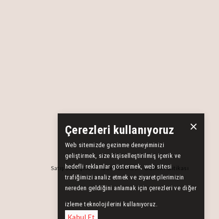
Çerezleri kullanıyoruz
Web sitemizde gezinme deneyiminizi
geliştirmek, size kişiselleştirilmiş içerik ve
hedefli reklamlar göstermek, web sitesi
Satış Sözleşmesi
İade Politikası
Gizlilik Politikası
trafiğimizi analiz etmek ve ziyaretçilerimizin
nereden geldiğini anlamak için çerezleri ve diğer
izleme teknolojilerini kullanıyoruz.
Kabul Et