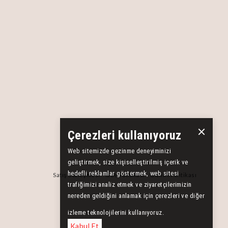
Çerezleri kullanıyoruz
Web sitemizde gezinme deneyiminizi
geliştirmek, size kişiselleştirilmiş içerik ve
hedefli reklamlar göstermek, web sitesi
Satış Sözleşmesi
İade Politikası
Gizlilik Politikası
trafiğimizi analiz etmek ve ziyaretçilerimizin
nereden geldiğini anlamak için çerezleri ve diğer
izleme teknolojilerini kullanıyoruz.
Kabul Et