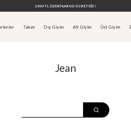
1500 TL ÜZERİ KARGO ÜCRETSİZ !
elenler
Takım
Dış Giyim
Alt Giyim
Üst Giyim
Jean