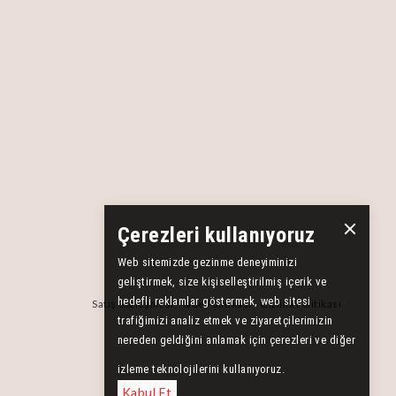
Çerezleri kullanıyoruz
Web sitemizde gezinme deneyiminizi
geliştirmek, size kişiselleştirilmiş içerik ve
hedefli reklamlar göstermek, web sitesi
Satış Sözleşmesi
İade Politikası
Gizlilik Politikası
trafiğimizi analiz etmek ve ziyaretçilerimizin
nereden geldiğini anlamak için çerezleri ve diğer
izleme teknolojilerini kullanıyoruz.
Kabul Et