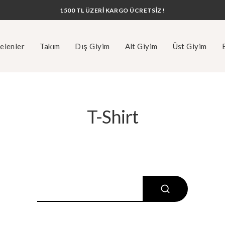
1500 TL ÜZERİ KARGO ÜCRETSİZ !
elenler
Takım
Dış Giyim
Alt Giyim
Üst Giyim
T-Shirt